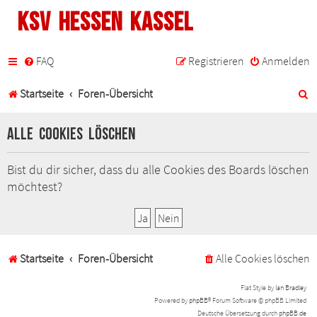
KSV Hessen Kassel
FAQ
Registrieren
Anmelden
S
Startseite
Foren-Übersicht
u
Alle Cookies löschen
c
h
Bist du dir sicher, dass du alle Cookies des Boards löschen
möchtest?
e
Startseite
Foren-Übersicht
Alle Cookies löschen
Flat Style by
Ian Bradley
Powered by
phpBB
® Forum Software © phpBB Limited
Deutsche Übersetzung durch
phpBB.de