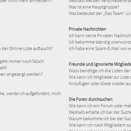
h aber nicht mehr anmelden?!
Weshalb werden verschiedene Be
Was ist eine Hauptgruppe?
Was bedeutet der „Das Team“-Link
Private Nachrichten
Ich kann keine Privaten Nachrich
Ich bekomme ständig unerwünsch
der Online-Liste auftaucht?
Ich habe eine Spam-E-Mail von e
 geht immer noch falsch!
Freunde und ignorierte Mitglied
ahl!
Wozu benötige ich die Listen der
amen angezeigt werden?
Wie kann ich Mitglieder zur Liste
hinzufügen oder diese wieder au
ke, werde ich aufgefordert, mich
Die Foren durchsuchen
Wie kann ich ein Forum oder me
Weshalb erhalte ich bei der Such
Warum bekomme ich bei der Such
Wie kann ich nach Mitgliedern s
?