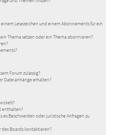
träge und Themen finden?
en einem Lesezeichen und einem Abonnements für ein
f ein Thema setzen oder ein Thema abonnieren?
ren?
nements?
esem Forum zulässig?
ner Dateianhänge erhalten?
wickelt?
t enthalten?
ls es Beschwerden oder juristische Anfragen zu
r des Boards kontaktieren?