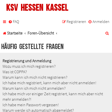
KSV Hessen Kassel
FAQ
Registrieren
Anmelden
S
Startseite
Foren-Übersicht
u
Häufig gestellte Fragen
c
h
Registrierung und Anmeldung
Wozu muss ich mich registrieren?
e
Was ist COPPA?
Warum kann ich mich nicht registrieren?
Ich habe mich registriert, kann mich aber nicht anmelden!
Warum kann ich mich nicht anmelden?
Ich habe mich vor einiger Zeit registriert, kann mich aber nicht
mehr anmelden?!
Ich habe mein Passwort vergessen!
Warum werde ich automatisch abgemeldet?