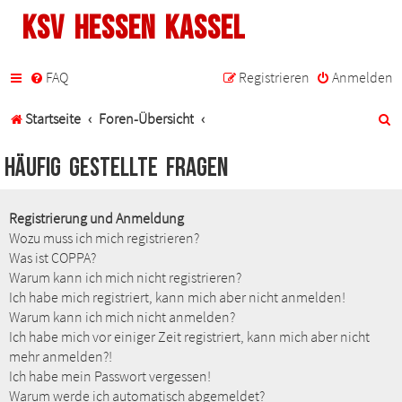
KSV Hessen Kassel
FAQ
Registrieren
Anmelden
S
Startseite
Foren-Übersicht
u
Häufig gestellte Fragen
c
h
Registrierung und Anmeldung
Wozu muss ich mich registrieren?
e
Was ist COPPA?
Warum kann ich mich nicht registrieren?
Ich habe mich registriert, kann mich aber nicht anmelden!
Warum kann ich mich nicht anmelden?
Ich habe mich vor einiger Zeit registriert, kann mich aber nicht
mehr anmelden?!
Ich habe mein Passwort vergessen!
Warum werde ich automatisch abgemeldet?