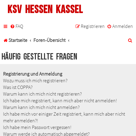
KSV Hessen Kassel
FAQ
Registrieren
Anmelden
S
Startseite
Foren-Übersicht
u
Häufig gestellte Fragen
c
h
Registrierung und Anmeldung
Wozu muss ich mich registrieren?
e
Was ist COPPA?
Warum kann ich mich nicht registrieren?
Ich habe mich registriert, kann mich aber nicht anmelden!
Warum kann ich mich nicht anmelden?
Ich habe mich vor einiger Zeit registriert, kann mich aber nicht
mehr anmelden?!
Ich habe mein Passwort vergessen!
Warum werde ich automatisch abgemeldet?