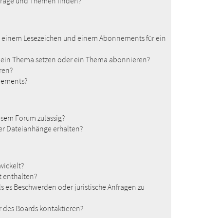
träge und Themen finden?
en einem Lesezeichen und einem Abonnements für ein
f ein Thema setzen oder ein Thema abonnieren?
ren?
nements?
esem Forum zulässig?
ner Dateianhänge erhalten?
wickelt?
t enthalten?
ls es Beschwerden oder juristische Anfragen zu
r des Boards kontaktieren?