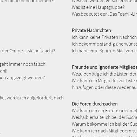
h aber nicht mehr anmelden?!
Weshalb werden verschiedene Be
Was ist eine Hauptgruppe?
Was bedeutet der „Das Team“-Link
Private Nachrichten
Ich kann keine Privaten Nachrich
Ich bekomme ständig unerwünsch
der Online-Liste auftaucht?
Ich habe eine Spam-E-Mail von e
 geht immer noch falsch!
Freunde und ignorierte Mitglied
ahl!
Wozu benötige ich die Listen der
amen angezeigt werden?
Wie kann ich Mitglieder zur Liste
hinzufügen oder diese wieder au
ke, werde ich aufgefordert, mich
Die Foren durchsuchen
Wie kann ich ein Forum oder me
Weshalb erhalte ich bei der Such
Warum bekomme ich bei der Such
Wie kann ich nach Mitgliedern s
?