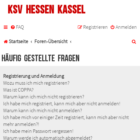
KSV Hessen Kassel
FAQ
Registrieren
Anmelden
S
Startseite
Foren-Übersicht
u
Häufig gestellte Fragen
c
h
Registrierung und Anmeldung
Wozu muss ich mich registrieren?
e
Was ist COPPA?
Warum kann ich mich nicht registrieren?
Ich habe mich registriert, kann mich aber nicht anmelden!
Warum kann ich mich nicht anmelden?
Ich habe mich vor einiger Zeit registriert, kann mich aber nicht
mehr anmelden?!
Ich habe mein Passwort vergessen!
Warum werde ich automatisch abgemeldet?