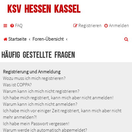
KSV Hessen Kassel
FAQ
Registrieren
Anmelden
S
Startseite
Foren-Übersicht
u
Häufig gestellte Fragen
c
h
Registrierung und Anmeldung
Wozu muss ich mich registrieren?
e
Was ist COPPA?
Warum kann ich mich nicht registrieren?
Ich habe mich registriert, kann mich aber nicht anmelden!
Warum kann ich mich nicht anmelden?
Ich habe mich vor einiger Zeit registriert, kann mich aber nicht
mehr anmelden?!
Ich habe mein Passwort vergessen!
Warum werde ich automatisch abgemeldet?